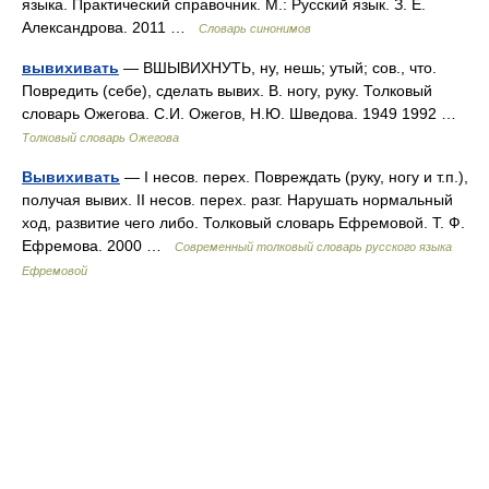
языка. Практический справочник. М.: Русский язык. З. Е.
Александрова. 2011 …
Словарь синонимов
вывихивать
— ВШЫВИХНУТЬ, ну, нешь; утый; сов., что.
Повредить (себе), сделать вывих. В. ногу, руку. Толковый
словарь Ожегова. С.И. Ожегов, Н.Ю. Шведова. 1949 1992 …
Толковый словарь Ожегова
Вывихивать
— I несов. перех. Повреждать (руку, ногу и т.п.),
получая вывих. II несов. перех. разг. Нарушать нормальный
ход, развитие чего либо. Толковый словарь Ефремовой. Т. Ф.
Ефремова. 2000 …
Современный толковый словарь русского языка
Ефремовой