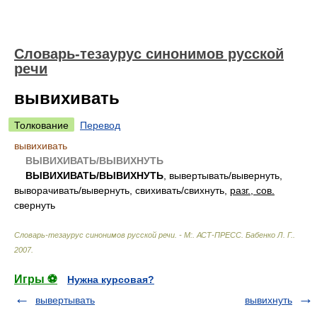
Словарь-тезаурус синонимов русской
речи
вывихивать
Толкование
Перевод
вывихивать
ВЫВИХИВАТЬ/ВЫВИХНУТЬ
ВЫВИХИВАТЬ/ВЫВИХНУТЬ
, вывертывать/вывернуть,
выворачивать/вывернуть, свихивать/свихнуть,
разг., сов.
свернуть
Словарь-тезаурус синонимов русской речи. - М:. АСТ-ПРЕСС
.
Бабенко Л. Г.
.
2007
.
Игры ⚽
Нужна курсовая?
вывертывать
вывихнуть